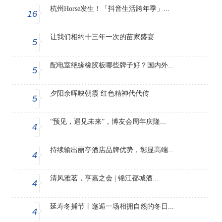
杭州Horse发生！「抖音生活跨年季」...
16
让我们相约十三年一次的苗家盛宴
5
配电室绝缘橡胶板哪些牌子好？国内外...
5
夕阳余晖映朝霞 红色精神代代传
5
“预见，遇见未来”，博友会周年庆隆...
4
持续输出丽亭酒店品牌优势，彰显高端...
4
清风雅茗，亨嘉之会 | 锦江都城酒...
4
延寿冬捕节丨邂逅一场相拥自然的冬日...
4