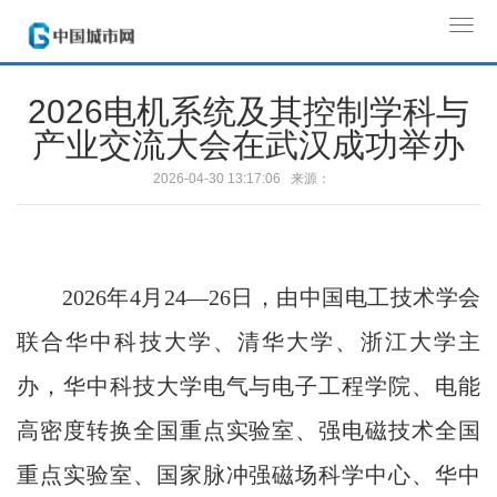
T
o
g
2026电机系统及其控制学科与
g
产业交流大会在武汉成功举办
l
e
2026-04-30 13:17:06 来源：
n
a
v
i
2026年4月24—26日，由中国电工技术学会
g
a
联合华中科技大学、清华大学、浙江大学主
t
办，华中科技大学电气与电子工程学院、电能
i
o
高密度转换全国重点实验室、强电磁技术全国
n
重点实验室、国家脉冲强磁场科学中心、华中