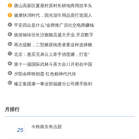
唐山高新区夏屋村原村长耕地商用挂羊头
健康快消时代，国光湿巾用品质打造国人
平安四众是什么?金牌推广员社交电商赚钱
旅游袖珍坊长沙旗舰店盛大开业,开启数字
再次提醒，二型糖尿病患者要这样选择糖
北京：惠买兄弟云上牵手俏莲娜，打造“
第十一届国际武林斗茶大会11月初在中国
夕阳余晖映朝霞 红色精神代代传
修正集团康一事业部福建分公司携手陈剑
月排行
今秋南京有点甜
25