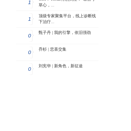
1
草心，...
顶级专家聚集平台，线上诊断线
1
下治疗...
甄子丹 | 我的引擎，依旧强劲
0
乔杉 | 悲喜交集
0
刘宪华 | 新角色，新征途
0