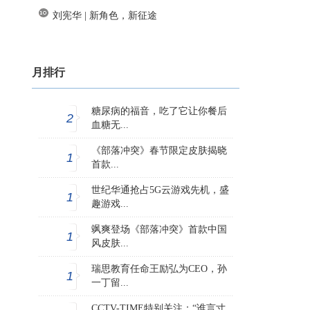
刘宪华 | 新角色，新征途
月排行
糖尿病的福音，吃了它让你餐后
2
血糖无...
《部落冲突》春节限定皮肤揭晓
1
首款...
世纪华通抢占5G云游戏先机，盛
1
趣游戏...
飒爽登场《部落冲突》首款中国
1
风皮肤...
瑞思教育任命王励弘为CEO，孙
1
一丁留...
CCTV-TIME特别关注：“谁言寸