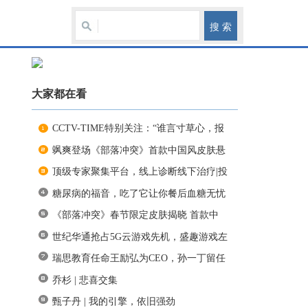
大家都在看
CCTV-TIME特别关注：“谁言寸草心，报
得
飒爽登场《部落冲突》首款中国风皮肤悬
顶级专家聚集平台，线上诊断线下治疗|投
糖尿病的福音，吃了它让你餐后血糖无忧
《部落冲突》春节限定皮肤揭晓 首款中
世纪华通抢占5G云游戏先机，盛趣游戏左
瑞思教育任命王励弘为CEO，孙一丁留任
副
乔杉 | 悲喜交集
甄子丹 | 我的引擎，依旧强劲