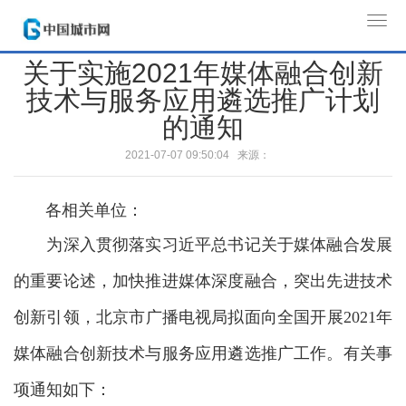
T
o
关于实施2021年媒体融合创新
g
技术与服务应用遴选推广计划
g
l
的通知
e
2021-07-07 09:50:04 来源：
n
a
v
各相关单位：
i
为深入贯彻落实习近平总书记关于媒体融合发展
g
a
的重要论述，加快推进媒体深度融合，突出先进技术
t
创新引领，北京市广播电视局拟面向全国开展2021年
i
o
媒体融合创新技术与服务应用遴选推广工作。有关事
n
项通知如下：